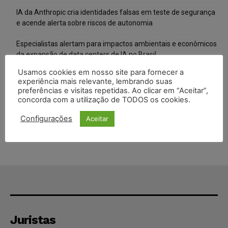
IA da Anthropic cria identidades falsas em teste de segurança
e acende alerta sobre riscos de autonomia
Especialistas alertam para impactos ambientais e econômicos
da expansão de data centers de IA no Brasil
Usamos cookies em nosso site para fornecer a
TSE reforça que sistemas das urnas eletrônicas tornam-se
experiência mais relevante, lembrando suas
invioláveis após assinatura digital e lacração
preferências e visitas repetidas. Ao clicar em “Aceitar”,
concorda com a utilização de TODOS os cookies.
STF inicia julgamento sobre constitucionalidade da proibição
dos jogos de azar no Brasil
Configurações
Aceitar
Juristas