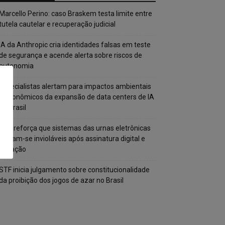
Marcello Perino: caso Braskem testa limite entre
tutela cautelar e recuperação judicial
IA da Anthropic cria identidades falsas em teste
de segurança e acende alerta sobre riscos de
autonomia
Especialistas alertam para impactos ambientais
e econômicos da expansão de data centers de IA
no Brasil
TSE reforça que sistemas das urnas eletrônicas
tornam-se invioláveis após assinatura digital e
lacração
STF inicia julgamento sobre constitucionalidade
da proibição dos jogos de azar no Brasil