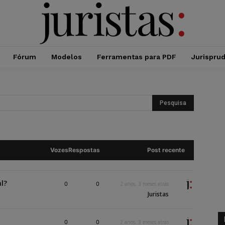
Fórum
Modelos
Ferramentas para PDF
Jurispru
Vozes
Respostas
Post recente
l?
0
0
2 anos, 3 meses atrás
Juristas
0
0
2 anos, 3 meses atrás