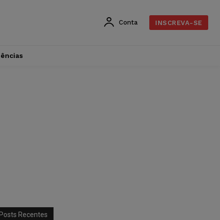
Conta
INSCREVA-SE
dências
Posts Recentes