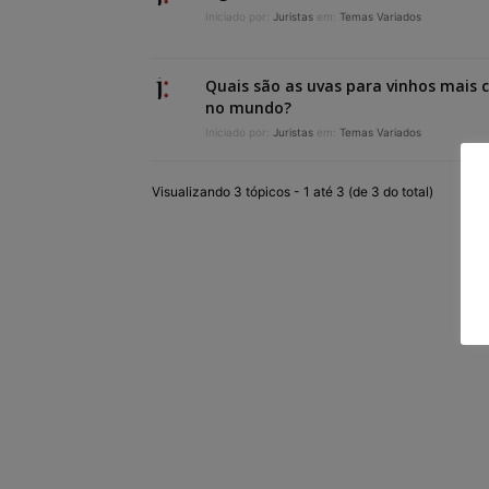
Iniciado por:
Juristas
em:
Temas Variados
Quais são as uvas para vinhos mais c
no mundo?
Iniciado por:
Juristas
em:
Temas Variados
Visualizando 3 tópicos - 1 até 3 (de 3 do total)