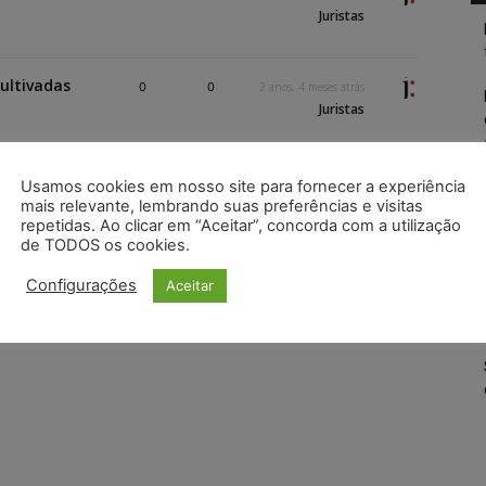
Juristas
ultivadas
0
0
2 anos, 4 meses atrás
Juristas
Usamos cookies em nosso site para fornecer a experiência
mais relevante, lembrando suas preferências e visitas
repetidas. Ao clicar em “Aceitar”, concorda com a utilização
de TODOS os cookies.
Configurações
Aceitar