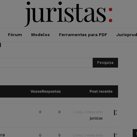
Fórum
Modelos
Ferramentas para PDF
Jurispru
a
Vozes
Respostas
Post recente
0
0
2 anos, 4 meses atrás
Juristas
bra
0
0
2 anos, 5 meses atrás