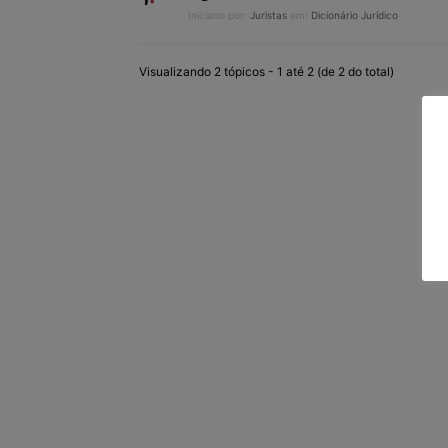
Iniciado por:
Juristas
em:
Dicionário Jurídico
Visualizando 2 tópicos - 1 até 2 (de 2 do total)