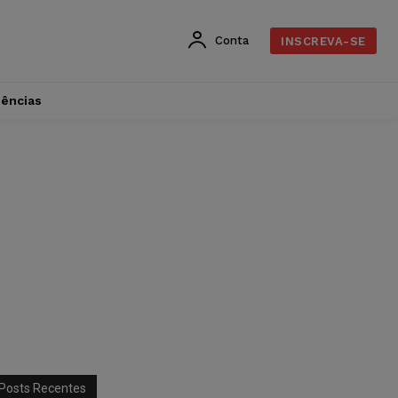
Conta
INSCREVA-SE
dências
Posts Recentes