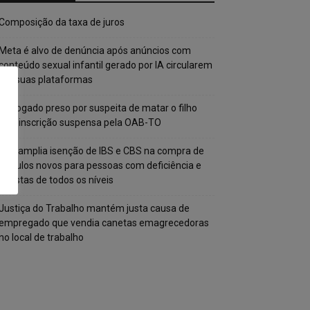
Composição da taxa de juros
Meta é alvo de denúncia após anúncios com
conteúdo sexual infantil gerado por IA circularem
em suas plataformas
Advogado preso por suspeita de matar o filho
tem inscrição suspensa pela OAB-TO
STF amplia isenção de IBS e CBS na compra de
veículos novos para pessoas com deficiência e
autistas de todos os níveis
Justiça do Trabalho mantém justa causa de
empregado que vendia canetas emagrecedoras
no local de trabalho