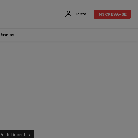
Conta
INSCREVA-SE
dências
Posts Recentes