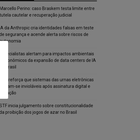
Marcello Perino: caso Braskem testa limite entre
tutela cautelar e recuperação judicial
IA da Anthropic cria identidades falsas em teste
de segurança e acende alerta sobre riscos de
autonomia
Especialistas alertam para impactos ambientais
e econômicos da expansão de data centers de IA
no Brasil
TSE reforça que sistemas das urnas eletrônicas
tornam-se invioláveis após assinatura digital e
lacração
STF inicia julgamento sobre constitucionalidade
da proibição dos jogos de azar no Brasil