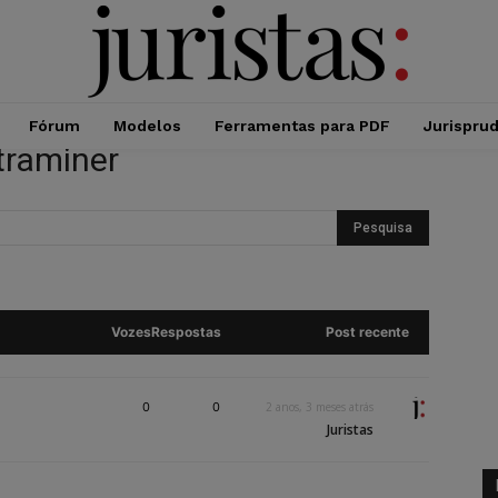
Fórum
Modelos
Ferramentas para PDF
Jurispru
traminer
Vozes
Respostas
Post recente
0
0
2 anos, 3 meses atrás
Juristas