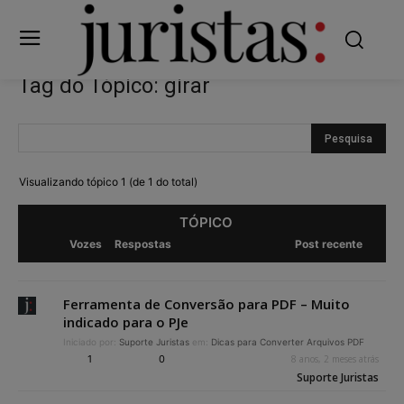
Tag do Tópico: girar
Visualizando tópico 1 (de 1 do total)
TÓPICO
Vozes
Respostas
Post recente
Ferramenta de Conversão para PDF – Muito
indicado para o PJe
Iniciado por:
Suporte Juristas
em:
Dicas para Converter Arquivos PDF
1
0
8 anos, 2 meses atrás
Suporte Juristas