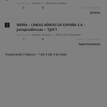
Iniciado por:
Juristas
em:
Dicionário Jurídico
0
0
2 anos, 5 meses atrás
Juristas
IBERIA – LÍNEAS AÉREAS DE ESPAÑA S.A –
Jurisprudências – TJDFT
Iniciado por:
Suporte Juristas
em:
Direito do Consumidor
1
6
8 anos, 5 meses atrás
Suporte Juristas
Visualizando 3 tópicos - 1 até 3 (de 3 do total)