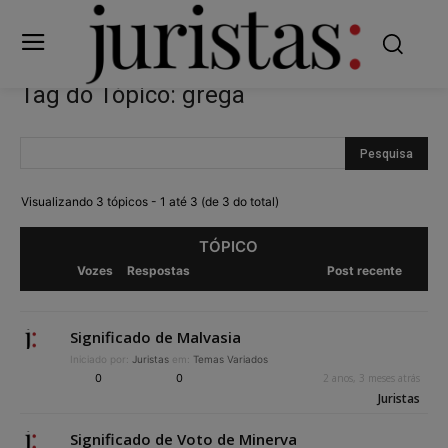
Tag do Tópico: grega
Visualizando 3 tópicos - 1 até 3 (de 3 do total)
TÓPICO
Vozes
Respostas
Post recente
Significado de Malvasia
Iniciado por:
Juristas
em:
Temas Variados
0
0
2 anos, 3 meses atrás
Juristas
Significado de Voto de Minerva