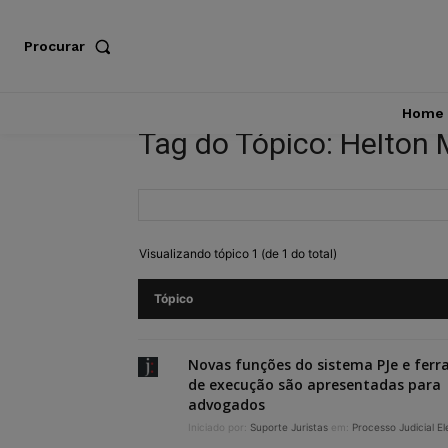
Procurar
Home
Tag do Tópico: Helton 
Visualizando tópico 1 (de 1 do total)
Tópico
Novas funções do sistema PJe e fer
de execução são apresentadas para
advogados
Iniciado por:
Suporte Juristas
em:
Processo Judicial El