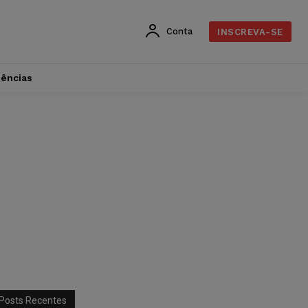
Conta
INSCREVA-SE
dências
Posts Recentes