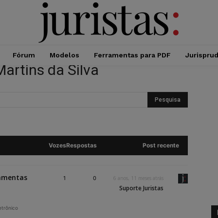
Fórum
Modelos
Ferramentas para PDF
Jurispru
Martins da Silva
Vozes
Respostas
Post recente
ramentas
1
0
6 anos, 11 meses atrás
Suporte Juristas
etrônico