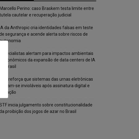
Marcello Perino: caso Braskem testa limite entre
tutela cautelar e recuperação judicial
IA da Anthropic cria identidades falsas em teste
de segurança e acende alerta sobre riscos de
autonomia
Especialistas alertam para impactos ambientais
e econômicos da expansão de data centers de IA
no Brasil
TSE reforça que sistemas das urnas eletrônicas
tornam-se invioláveis após assinatura digital e
lacração
STF inicia julgamento sobre constitucionalidade
da proibição dos jogos de azar no Brasil