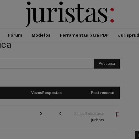
Fórum
Modelos
Ferramentas para PDF
Jurispru
ica
Vozes
Respostas
Post recente
0
0
2 anos, 5 meses atrás
Juristas