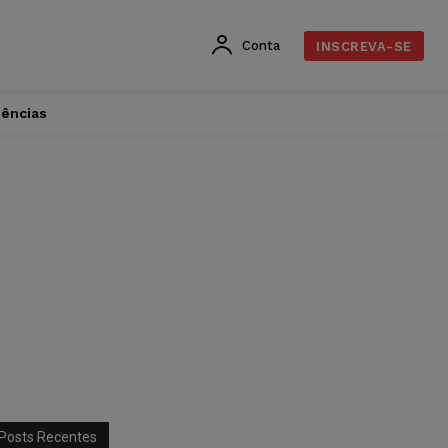
Conta
INSCREVA-SE
dências
Posts Recentes