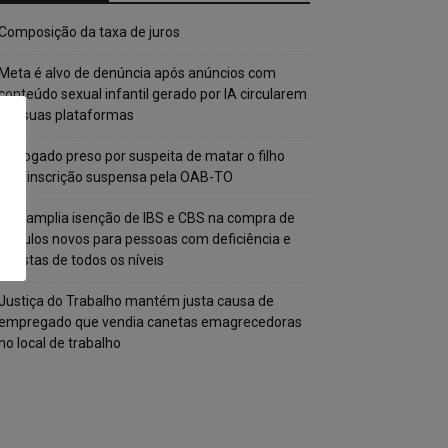
Composição da taxa de juros
Meta é alvo de denúncia após anúncios com
conteúdo sexual infantil gerado por IA circularem
em suas plataformas
Advogado preso por suspeita de matar o filho
tem inscrição suspensa pela OAB-TO
STF amplia isenção de IBS e CBS na compra de
veículos novos para pessoas com deficiência e
autistas de todos os níveis
Justiça do Trabalho mantém justa causa de
empregado que vendia canetas emagrecedoras
no local de trabalho