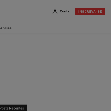
Conta
INSCREVA-SE
dências
Posts Recentes