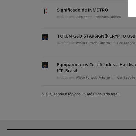
Significado de INMETRO
Iniciado por:
Juristas
em:
Dicionário Jurídico
TOKEN G&D STARSIGN® CRYPTO USB
Iniciado por:
Wilson Furtado Roberto
em:
Certificação 
Equipamentos Certificados – Hardwar
ICP-Brasil
Iniciado por:
Wilson Furtado Roberto
em:
Certificação 
Visualizando 8 tópicos - 1 até 8 (de 8 do total)