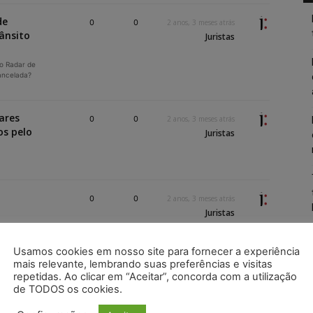
de
0
0
2 anos, 3 meses atrás
ânsito
Juristas
o Radar de
cancelada?
ares
0
0
2 anos, 3 meses atrás
os pelo
Juristas
0
0
2 anos, 3 meses atrás
Juristas
Usamos cookies em nosso site para fornecer a experiência
mais relevante, lembrando suas preferências e visitas
o de
0
0
2 anos, 3 meses atrás
repetidas. Ao clicar em “Aceitar”, concorda com a utilização
Juristas
de TODOS os cookies.