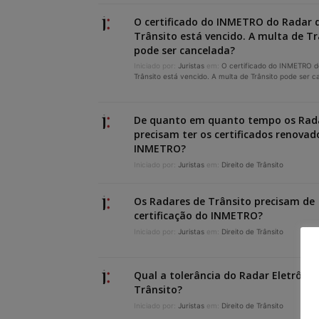
O certificado do INMETRO do Radar 
Trânsito está vencido. A multa de Tr
pode ser cancelada?
Iniciado por:
Juristas
em:
O certificado do INMETRO d
Trânsito está vencido. A multa de Trânsito pode ser 
De quanto em quanto tempo os Rad
precisam ter os certificados renovad
INMETRO?
Iniciado por:
Juristas
em:
Direito de Trânsito
Os Radares de Trânsito precisam de
certificação do INMETRO?
Iniciado por:
Juristas
em:
Direito de Trânsito
Qual a tolerância do Radar Eletrônic
Trânsito?
Iniciado por:
Juristas
em:
Direito de Trânsito