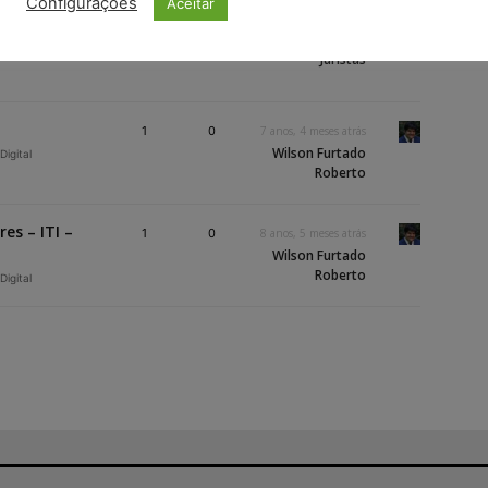
Configurações
Aceitar
0
0
2 anos, 3 meses atrás
Juristas
1
0
7 anos, 4 meses atrás
Wilson Furtado
Digital
Roberto
es – ITI –
1
0
8 anos, 5 meses atrás
Wilson Furtado
Roberto
Digital