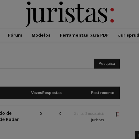
Fórum
Modelos
Ferramentas para PDF
Jurispru
Vozes
Respostas
Post recente
do de
0
0
2 anos, 3 meses atrás
de Radar
Juristas