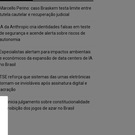
Marcello Perino: caso Braskem testa limite entre
tutela cautelar e recuperação judicial
IA da Anthropic cria identidades falsas em teste
de segurança e acende alerta sobre riscos de
autonomia
Especialistas alertam para impactos ambientais
e econômicos da expansão de data centers de IA
no Brasil
TSE reforça que sistemas das urnas eletrônicas
tornam-se invioláveis após assinatura digital e
lacração
STF inicia julgamento sobre constitucionalidade
da proibição dos jogos de azar no Brasil