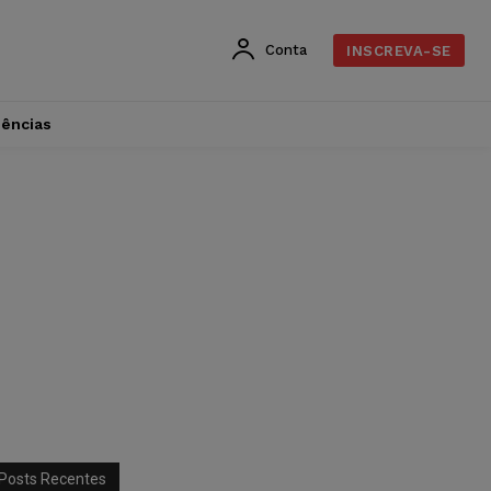
Conta
INSCREVA-SE
dências
Posts Recentes