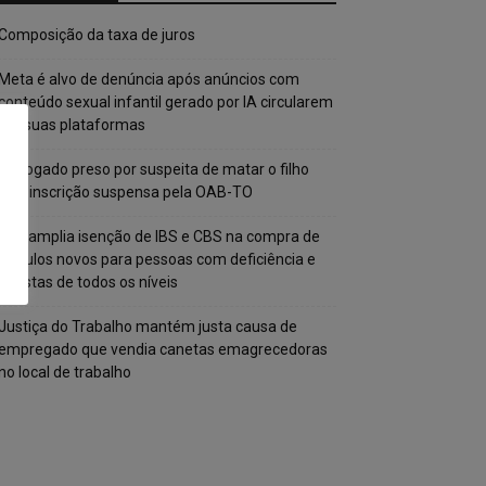
Composição da taxa de juros
Meta é alvo de denúncia após anúncios com
conteúdo sexual infantil gerado por IA circularem
em suas plataformas
Advogado preso por suspeita de matar o filho
tem inscrição suspensa pela OAB-TO
STF amplia isenção de IBS e CBS na compra de
veículos novos para pessoas com deficiência e
autistas de todos os níveis
Justiça do Trabalho mantém justa causa de
empregado que vendia canetas emagrecedoras
no local de trabalho