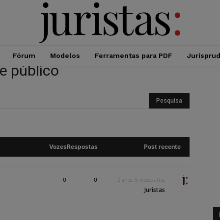
Fórum
Modelos
Ferramentas para PDF
Jurispru
e público
Vozes
Respostas
Post recente
0
0
2 anos, 5 meses atrás
Juristas