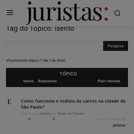
Tag do Tópico: isento
Visualizando tópico 1 (de 1 do total)
TÓPICO
Vozes
Respostas
Post recente
Como funciona o rodízio de carros na cidade de
São Paulo?
Iniciado por:
Juristas
em:
Direito de Trânsito
0
0
2 anos, 3 meses atrás
Juristas