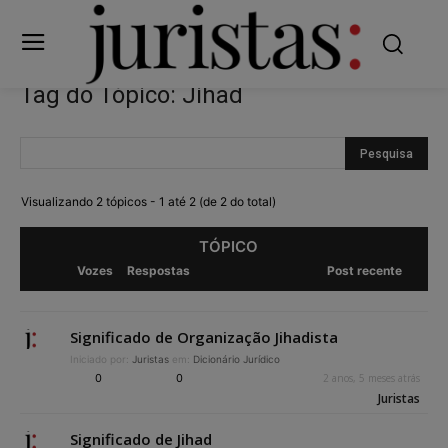
Tag do Tópico: Jihad
Visualizando 2 tópicos - 1 até 2 (de 2 do total)
TÓPICO
Vozes
Respostas
Post recente
Significado de Organização Jihadista
Iniciado por:
Juristas
em:
Dicionário Jurídico
0
0
2 anos, 5 meses atrás
Juristas
Significado de Jihad