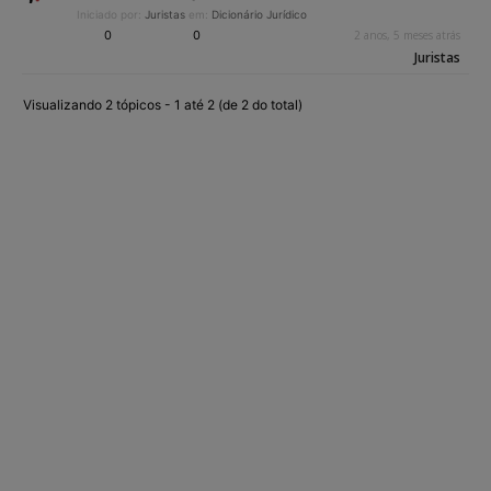
Iniciado por:
Juristas
em:
Dicionário Jurídico
0
0
2 anos, 5 meses atrás
Juristas
Visualizando 2 tópicos - 1 até 2 (de 2 do total)