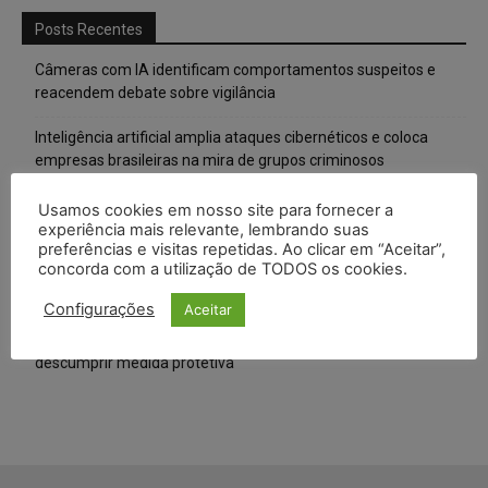
Posts Recentes
Câmeras com IA identificam comportamentos suspeitos e
reacendem debate sobre vigilância
Inteligência artificial amplia ataques cibernéticos e coloca
empresas brasileiras na mira de grupos criminosos
Nova lei aumenta penas para crimes de violência sexual contra
Usamos cookies em nosso site para fornecer a
crianças e adolescentes na internet
experiência mais relevante, lembrando suas
preferências e visitas repetidas. Ao clicar em “Aceitar”,
concorda com a utilização de TODOS os cookies.
Alemanha planeja reformar “minijobs” e ampliar contribuição
previdenciária
Configurações
Aceitar
Ex-marido de Maria da Penha é preso novamente por
descumprir medida protetiva