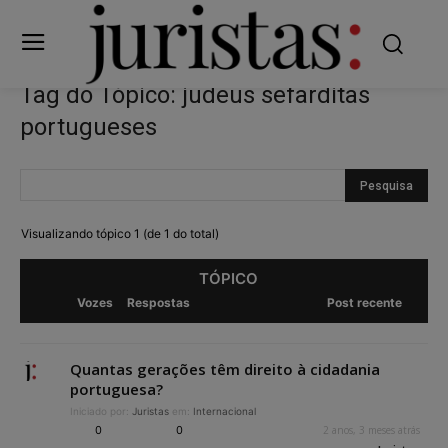
Tag do Tópico: judeus sefarditas
portugueses
Visualizando tópico 1 (de 1 do total)
TÓPICO
Vozes
Respostas
Post recente
Quantas gerações têm direito à cidadania
portuguesa?
Iniciado por:
Juristas
em:
Internacional
0
0
2 anos, 3 meses atrás