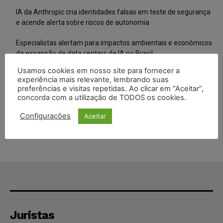
IA da Anthropic cria identidades falsas em teste de segurança
e acende alerta sobre riscos de autonomia
Especialistas alertam para impactos ambientais e econômicos
da expansão de data centers de IA no Brasil
Usamos cookies em nosso site para fornecer a
TSE reforça que sistemas das urnas eletrônicas tornam-se
experiência mais relevante, lembrando suas
invioláveis após assinatura digital e lacração
preferências e visitas repetidas. Ao clicar em “Aceitar”,
concorda com a utilização de TODOS os cookies.
STF inicia julgamento sobre constitucionalidade da proibição
dos jogos de azar no Brasil
Configurações
Aceitar
Juristas