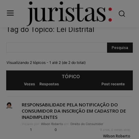
Tag do Tópico: Lei Distrital
Visualizando 2 tópicos - 1 até 2 (de 2 do total)
TÓPICO
Vozes
Respostas
Post recente
RESPONSABILIDADE PELA NOTIFICAÇÃO DO
CONSUMIDOR DA INSCRIÇÃO EM CADASTRO DE
INADIMPLENTES
Iniciado por:
Wilson Roberto
em:
Direito do Consumidor
1
0
8 anos, 6 meses atrás
Wilson Roberto