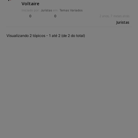
Voltaire
Iniciado por:
Juristas
em:
Temas Variados
0
0
2 anos, 7 meses atrás
Juristas
Visualizando 2 tópicos - 1 até 2 (de 2 do total)