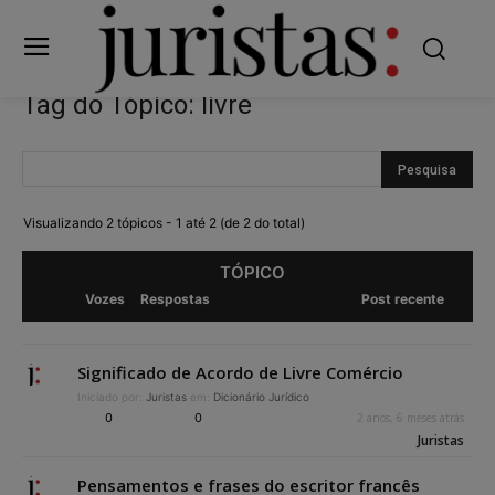
Tag do Tópico: livre
Visualizando 2 tópicos - 1 até 2 (de 2 do total)
TÓPICO
Vozes
Respostas
Post recente
Significado de Acordo de Livre Comércio
Iniciado por:
Juristas
em:
Dicionário Jurídico
0
0
2 anos, 6 meses atrás
Juristas
Pensamentos e frases do escritor francês