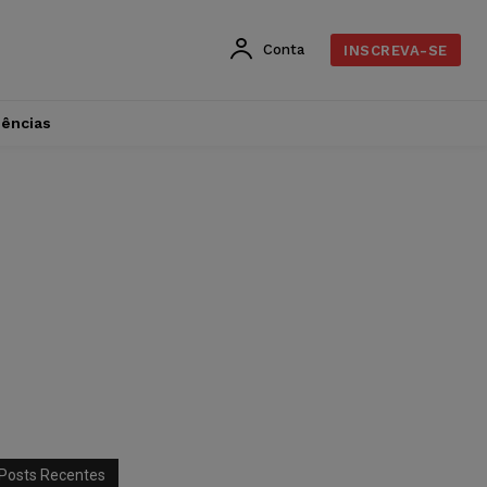
Conta
INSCREVA-SE
dências
Posts Recentes