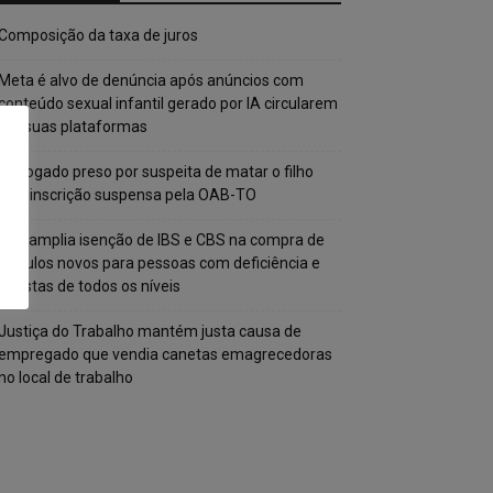
Composição da taxa de juros
Meta é alvo de denúncia após anúncios com
conteúdo sexual infantil gerado por IA circularem
em suas plataformas
Advogado preso por suspeita de matar o filho
tem inscrição suspensa pela OAB-TO
STF amplia isenção de IBS e CBS na compra de
veículos novos para pessoas com deficiência e
autistas de todos os níveis
Justiça do Trabalho mantém justa causa de
empregado que vendia canetas emagrecedoras
no local de trabalho