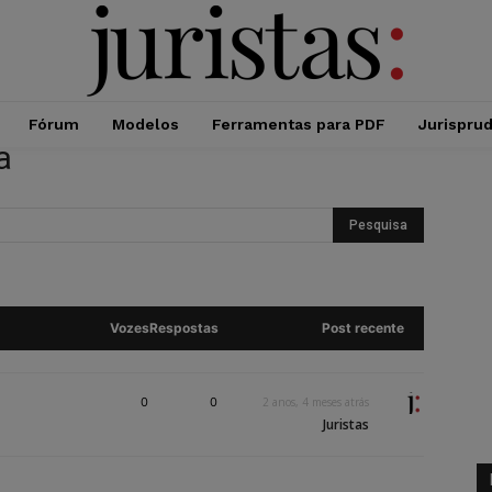
Fórum
Modelos
Ferramentas para PDF
Jurispru
a
Vozes
Respostas
Post recente
0
0
2 anos, 4 meses atrás
Juristas