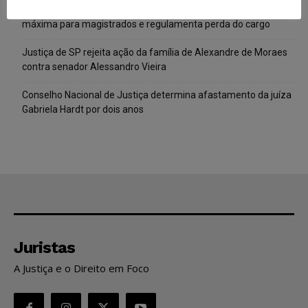
CNJ extingue aposentadoria compulsória como punição
máxima para magistrados e regulamenta perda do cargo
Justiça de SP rejeita ação da família de Alexandre de Moraes
contra senador Alessandro Vieira
Conselho Nacional de Justiça determina afastamento da juíza
Gabriela Hardt por dois anos
Juristas
A Justiça e o Direito em Foco