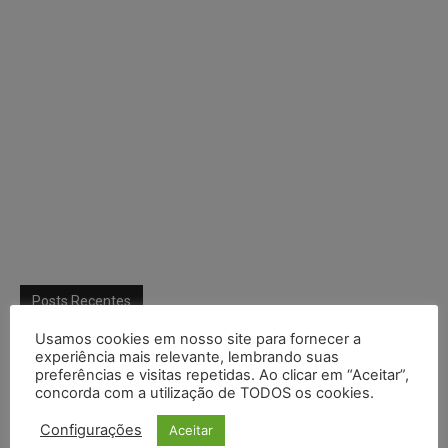
Posts Recentes
Usamos cookies em nosso site para fornecer a
Cibercriminosos exploram softwares legítimos para instalar
experiência mais relevante, lembrando suas
ferramentas de acesso remoto em ataques silenciosos
preferências e visitas repetidas. Ao clicar em “Aceitar”,
concorda com a utilização de TODOS os cookies.
Anvisa prevê novas aprovações de canetas emagrecedoras e
reforça combate ao mercado ilegal
Configurações
Aceitar