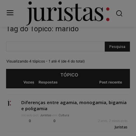
Tag do Tópico: marido
Visualizando 4 tópicos - 1 até 4 (de 4 do total)
TÓPICO
Vozes
Respostas
Post recente
Diferenças entre agamia, monogamia, bigamia
e poligamia
Iniciado por:
Juristas
em:
Cultura
0
0
2 anos, 2 meses atrás
Juristas