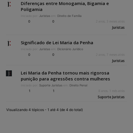
Diferenças entre Monogamia, Bigamia e
Poligamia
Iniciado por:
Juristas
em:
Direito de Família
0
0
2 anos, 3 meses atrás
Juristas
Significado de Lei Maria da Penha
Iniciado por:
Juristas
em:
Dicionário Jurídico
0
0
2 anos, 7 meses atrás
Juristas
Lei Maria da Penha tornou mais rigorosa
punição para agressões contra mulheres
Iniciado por:
Suporte Juristas
em:
Direito Penal
1
1
8 anos, 1 mês atrás
Suporte Juristas
Visualizando 4 tópicos - 1 até 4 (de 4 do total)