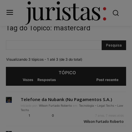
Tag do Tópico: mastercard
Visualizando 3 tópicos - 1 até 3 (de 3 do total)
TÓPICO
Vozes
Respostas
Post recente
Telefone da Nubank (Nu Pagamentos S.A.)
Iniciado por:
Wilson Furtado Roberto
em:
Tecnologia – Legal Techs – Law
Techs
1
0
7 anos, 7 meses atrás
Wilson Furtado Roberto