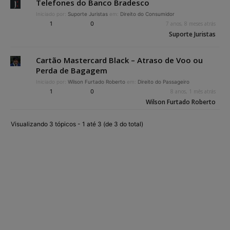
Telefones do Banco Bradesco
Iniciado por:
Suporte Juristas
em:
Direito do Consumidor
1
0
7 anos, 8 meses atrás
Suporte Juristas
Cartão Mastercard Black – Atraso de Voo ou
Perda de Bagagem
Iniciado por:
Wilson Furtado Roberto
em:
Direito do Passageiro
1
0
8 anos, 1 mês atrás
Wilson Furtado Roberto
Visualizando 3 tópicos - 1 até 3 (de 3 do total)