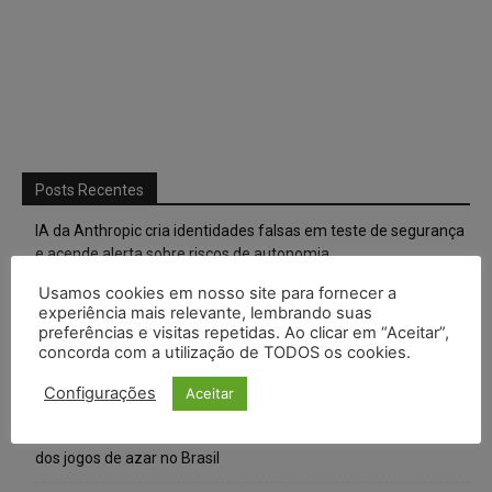
Posts Recentes
IA da Anthropic cria identidades falsas em teste de segurança
e acende alerta sobre riscos de autonomia
Usamos cookies em nosso site para fornecer a
Especialistas alertam para impactos ambientais e econômicos
experiência mais relevante, lembrando suas
da expansão de data centers de IA no Brasil
preferências e visitas repetidas. Ao clicar em “Aceitar”,
concorda com a utilização de TODOS os cookies.
TSE reforça que sistemas das urnas eletrônicas tornam-se
invioláveis após assinatura digital e lacração
Configurações
Aceitar
STF inicia julgamento sobre constitucionalidade da proibição
dos jogos de azar no Brasil