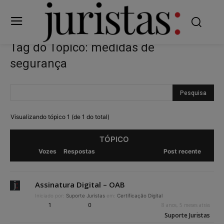
Tag do Tópico: medidas de
segurança
Visualizando tópico 1 (de 1 do total)
TÓPICO
Vozes
Respostas
Post recente
Assinatura Digital – OAB
Iniciado por:
Suporte Juristas
em:
Certificação Digital
1
0
8 anos, 5 meses atrás
Suporte Juristas