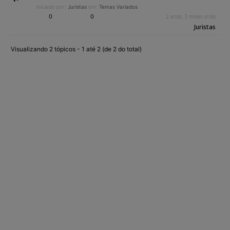
Iniciado por:
Juristas
em:
Temas Variados
0
0
2 anos, 3 meses atrás
Juristas
Visualizando 2 tópicos - 1 até 2 (de 2 do total)