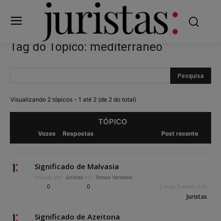
Tag do Tópico: mediterrâneo
Visualizando 2 tópicos - 1 até 2 (de 2 do total)
TÓPICO
Vozes
Respostas
Post recente
Significado de Malvasia
Iniciado por:
Juristas
em:
Temas Variados
0
0
2 anos, 3 meses atrás
Juristas
Significado de Azeitona