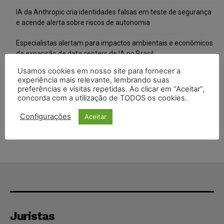
IA da Anthropic cria identidades falsas em teste de segurança
e acende alerta sobre riscos de autonomia
Especialistas alertam para impactos ambientais e econômicos
da expansão de data centers de IA no Brasil
Usamos cookies em nosso site para fornecer a
TSE reforça que sistemas das urnas eletrônicas tornam-se
experiência mais relevante, lembrando suas
invioláveis após assinatura digital e lacração
preferências e visitas repetidas. Ao clicar em “Aceitar”,
concorda com a utilização de TODOS os cookies.
STF inicia julgamento sobre constitucionalidade da proibição
dos jogos de azar no Brasil
Configurações
Aceitar
Juristas