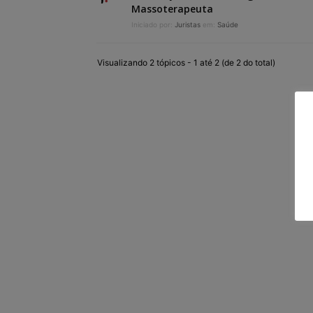
Massoterapeuta
Iniciado por:
Juristas
em:
Saúde
Visualizando 2 tópicos - 1 até 2 (de 2 do total)