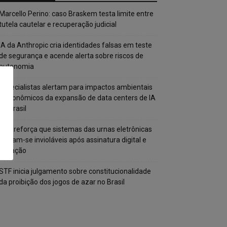
Marcello Perino: caso Braskem testa limite entre
tutela cautelar e recuperação judicial
IA da Anthropic cria identidades falsas em teste
de segurança e acende alerta sobre riscos de
autonomia
Especialistas alertam para impactos ambientais
e econômicos da expansão de data centers de IA
no Brasil
TSE reforça que sistemas das urnas eletrônicas
tornam-se invioláveis após assinatura digital e
lacração
STF inicia julgamento sobre constitucionalidade
da proibição dos jogos de azar no Brasil