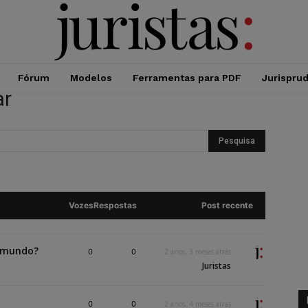
Fórum
Modelos
Ferramentas para PDF
Jurispru
ar
Vozes
Respostas
Post recente
o mundo?
0
0
2 anos, 3 meses atrás
Juristas
0
0
2 anos, 4 meses atrás