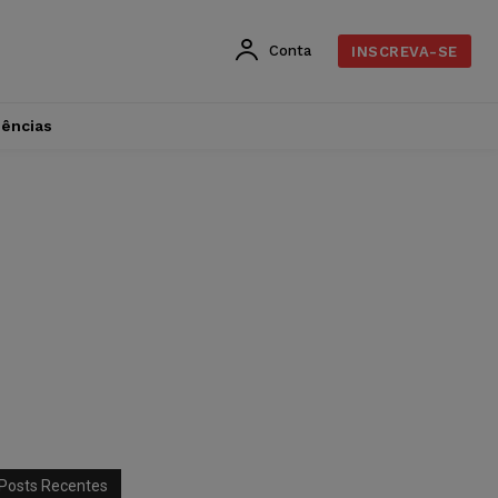
Conta
INSCREVA-SE
dências
Posts Recentes