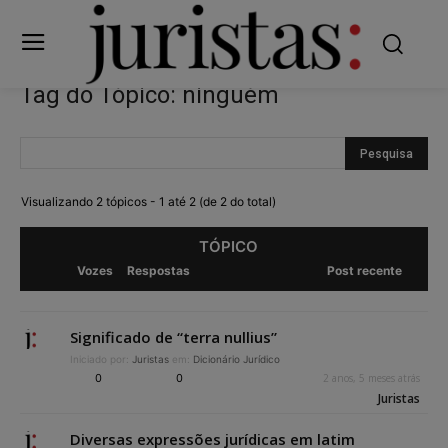
Tag do Tópico: ninguém
Visualizando 2 tópicos - 1 até 2 (de 2 do total)
TÓPICO
Vozes
Respostas
Post recente
Significado de “terra nullius”
Iniciado por:
Juristas
em:
Dicionário Jurídico
0
0
2 anos, 5 meses atrás
Juristas
Diversas expressões jurídicas em latim