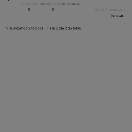
Iniciado por:
Juristas
em:
Frases Jurídicas
0
0
2 anos, 7 meses atrás
Juristas
Visualizando 2 tópicos - 1 até 2 (de 2 do total)