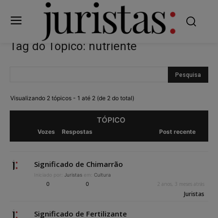
Tag do Tópico: nutriente
Visualizando 2 tópicos - 1 até 2 (de 2 do total)
TÓPICO
Vozes
Respostas
Post recente
Significado de Chimarrão
Iniciado por:
Juristas
em:
Cultura
0
0
2 anos, 3 meses atrás
Juristas
Significado de Fertilizante