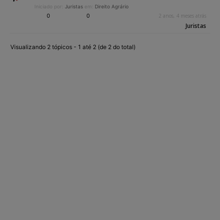
Iniciado por:
Juristas
em:
Direito Agrário
0
0
2 anos, 4 meses atrás
Juristas
Visualizando 2 tópicos - 1 até 2 (de 2 do total)