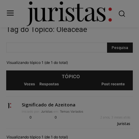
Tag do Tópico: Oleaceae
Visualizando tópico 1 (de 1 do total)
TÓPICO
Vozes
Respostas
Post recente
Significado de Azeitona
Iniciado por:
Juristas
em:
Temas Variados
0
0
2 anos, 3 meses atrás
Juristas
Visualizando tópico 1 (de 1 do total)