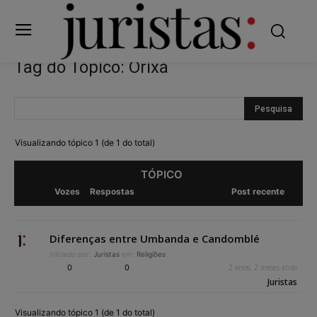
Tag do Tópico: Orixá
Visualizando tópico 1 (de 1 do total)
TÓPICO
Vozes
Respostas
Post recente
Diferenças entre Umbanda e Candomblé
Iniciado por:
Juristas
em:
Religiões
0
0
2 anos, 2 meses atrás
Juristas
Visualizando tópico 1 (de 1 do total)