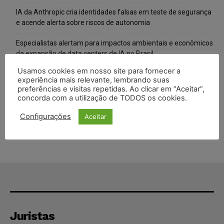
IA da Anthropic cria identidades falsas em teste de segurança
e acende alerta sobre riscos de autonomia
Especialistas alertam para impactos ambientais e econômicos
da expansão de data centers de IA no Brasil
Usamos cookies em nosso site para fornecer a
TSE reforça que sistemas das urnas eletrônicas tornam-se
experiência mais relevante, lembrando suas
invioláveis após assinatura digital e lacração
preferências e visitas repetidas. Ao clicar em “Aceitar”,
concorda com a utilização de TODOS os cookies.
STF inicia julgamento sobre constitucionalidade da proibição
dos jogos de azar no Brasil
Configurações
Aceitar
Juristas