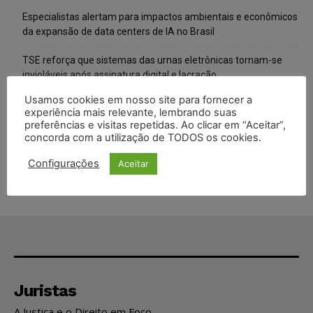
Especialistas alertam para impactos ambientais e econômicos
da expansão de data centers de IA no Brasil
TSE reforça que sistemas das urnas eletrônicas tornam-se
invioláveis após assinatura digital e lacração
Usamos cookies em nosso site para fornecer a
STF inicia julgamento sobre constitucionalidade da proibição
experiência mais relevante, lembrando suas
dos jogos de azar no Brasil
preferências e visitas repetidas. Ao clicar em “Aceitar”,
concorda com a utilização de TODOS os cookies.
Projeto proíbe venda de vapes para nascidos a partir de 2009
Configurações
Aceitar
Juristas
A Justiça e o Direito em Foco