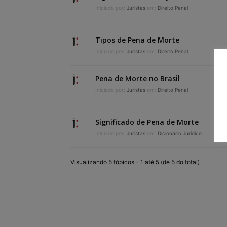
Iniciado por:
Juristas
em:
Direito Penal
Tipos de Pena de Morte
Iniciado por:
Juristas
em:
Direito Penal
Pena de Morte no Brasil
Iniciado por:
Juristas
em:
Direito Penal
Significado de Pena de Morte
Iniciado por:
Juristas
em:
Dicionário Jurídico
Visualizando 5 tópicos - 1 até 5 (de 5 do total)