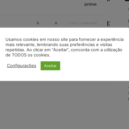
Juristas
0
0
2 anos, 5 meses atrás
Juristas
Usamos cookies em nosso site para fornecer a experiência
mais relevante, lembrando suas preferências e visitas
0
0
2 anos, 5 meses atrás
repetidas. Ao clicar em “Aceitar”, concorda com a utilização
Juristas
de TODOS os cookies.
Configurações
Aceitar
0
0
2 anos, 7 meses atrás
Juristas