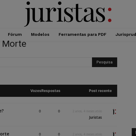
Fórum
Modelos
Ferramentas para PDF
Jurispru
e Morte
Vozes
Respostas
Post recente
e?
0
0
2 anos, 4 meses atrás
Juristas
Morte
0
0
2 anos, 4 meses atrás