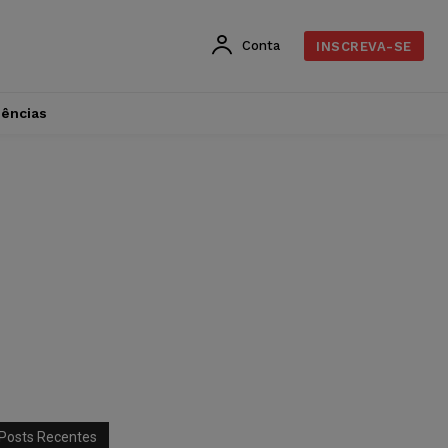
Conta
INSCREVA-SE
dências
Posts Recentes