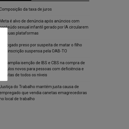
Composição da taxa de juros
Meta é alvo de denúncia após anúncios com
conteúdo sexual infantil gerado por IA circularem
em suas plataformas
Advogado preso por suspeita de matar o filho
tem inscrição suspensa pela OAB-TO
STF amplia isenção de IBS e CBS na compra de
veículos novos para pessoas com deficiência e
autistas de todos os níveis
Justiça do Trabalho mantém justa causa de
empregado que vendia canetas emagrecedoras
no local de trabalho