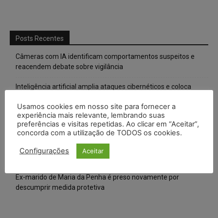
Posts Recentes
Câmeras com IA identificam comportamentos suspeitos e
reacendem debate sobre vigilância
Inteligência artificial amplia ataques cibernéticos e coloca
empresas brasileiras na mira de grupos criminosos
Usamos cookies em nosso site para fornecer a
experiência mais relevante, lembrando suas
Nova lei aumenta penas para crimes de violência sexual contra
preferências e visitas repetidas. Ao clicar em “Aceitar”,
crianças e adolescentes na internet
concorda com a utilização de TODOS os cookies.
Alemanha planeja reformar “minijobs” e ampliar contribuição
Configurações
Aceitar
previdenciária
Ex-marido de Maria da Penha é preso novamente por
descumprir medida protetiva