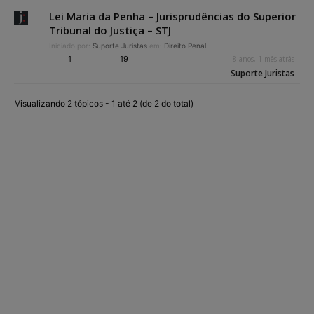
Lei Maria da Penha – Jurisprudências do Superior
Tribunal do Justiça – STJ
Iniciado por:
Suporte Juristas
em:
Direito Penal
1
19
8 anos, 1 mês atrás
Suporte Juristas
Visualizando 2 tópicos - 1 até 2 (de 2 do total)