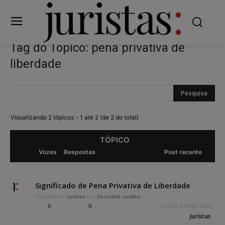
Tag do Tópico: pena privativa de
liberdade
Visualizando 2 tópicos - 1 até 2 (de 2 do total)
TÓPICO
Vozes
Respostas
Post recente
Significado de Pena Privativa de Liberdade
Iniciado por:
Juristas
em:
Dicionário Jurídico
0
0
2 anos, 5 meses atrás
Juristas