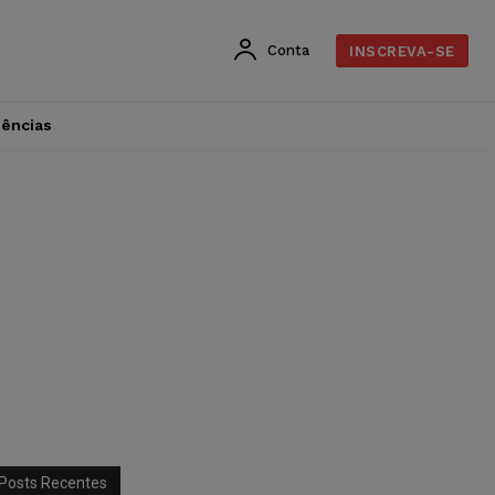
Conta
INSCREVA-SE
dências
Posts Recentes