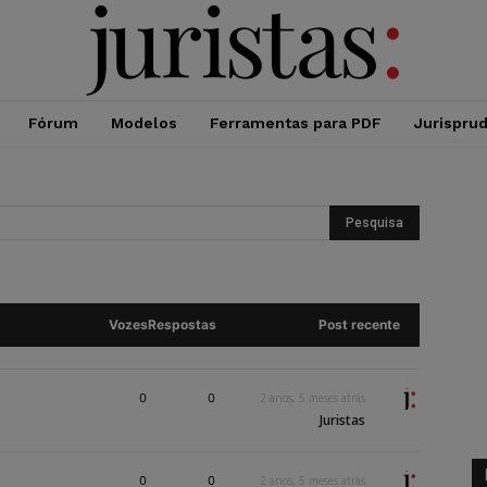
Fórum
Modelos
Ferramentas para PDF
Jurispru
Vozes
Respostas
Post recente
0
0
2 anos, 5 meses atrás
Juristas
0
0
2 anos, 5 meses atrás