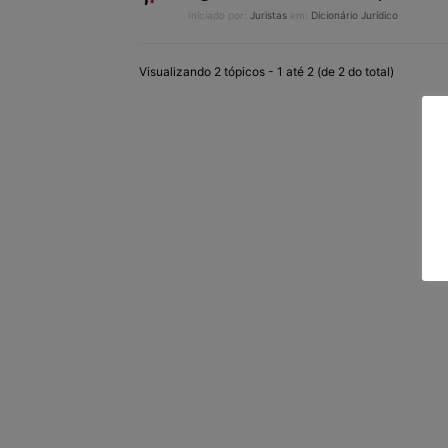
Iniciado por:
Juristas
em:
Dicionário Jurídico
Visualizando 2 tópicos - 1 até 2 (de 2 do total)