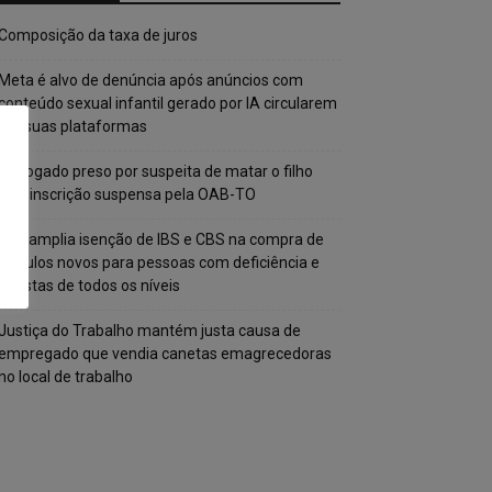
Composição da taxa de juros
Meta é alvo de denúncia após anúncios com
conteúdo sexual infantil gerado por IA circularem
em suas plataformas
Advogado preso por suspeita de matar o filho
tem inscrição suspensa pela OAB-TO
STF amplia isenção de IBS e CBS na compra de
veículos novos para pessoas com deficiência e
autistas de todos os níveis
Justiça do Trabalho mantém justa causa de
empregado que vendia canetas emagrecedoras
no local de trabalho