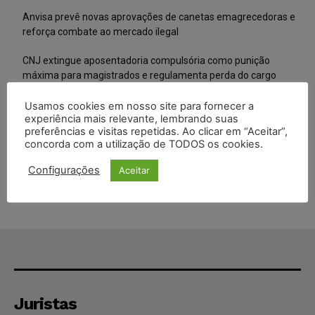
Anvisa prevê novas aprovações de canetas emagrecedoras e
reforça combate ao mercado ilegal
CNJ extingue aposentadoria compulsória como punição
máxima para magistrados e regulamenta perda do cargo
Justiça de SP rejeita ação da família de Alexandre de Moraes
Usamos cookies em nosso site para fornecer a
experiência mais relevante, lembrando suas
contra senador Alessandro Vieira
preferências e visitas repetidas. Ao clicar em “Aceitar”,
concorda com a utilização de TODOS os cookies.
Conselho Nacional de Justiça determina afastamento da juíza
Gabriela Hardt por dois anos
Configurações
Aceitar
Juristas