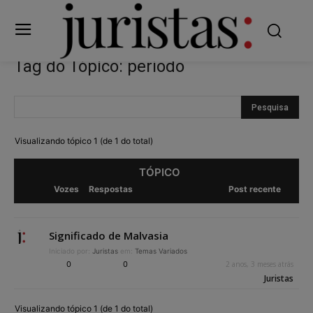
Tag do Tópico: período
Visualizando tópico 1 (de 1 do total)
TÓPICO
Vozes
Respostas
Post recente
Significado de Malvasia
Iniciado por:
Juristas
em:
Temas Variados
0
0
2 anos, 3 meses atrás
Juristas
Visualizando tópico 1 (de 1 do total)