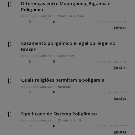
Diferenças entre Monogamia, Bigamia e
Poligamia
Iniciado por:
Juristas
em:
Direito de Família
0
0
2 anos, 3 meses atrás
Juristas
Casamento poligâmico é legal ou ilegal no
Brasil?
Iniciado por:
Juristas
em:
Direito Civil
0
0
2 anos, 3 meses atrás
Juristas
Quais religiões permitem a poligamia?
Iniciado por:
Juristas
em:
Religiões
0
0
2 anos, 4 meses atrás
Juristas
Significado de Sistema Poligâmico
Iniciado por:
Juristas
em:
Dicionário Jurídico
0
0
2 anos, 5 meses atrás
Juristas