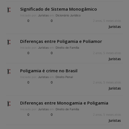
Significado de Sistema Monogâmico
Iniciado por:
Juristas
em:
Dicionário Jurídico
0
0
2 anos, 5 meses atrás
Juristas
Diferenças entre Poligamia e Poliamor
Iniciado por:
Juristas
em:
Direito de Família
0
0
2 anos, 5 meses atrás
Juristas
Poligamia é crime no Brasil
Iniciado por:
Juristas
em:
Direito Penal
0
0
2 anos, 5 meses atrás
Juristas
Diferenças entre Monogamia e Poligamia
Iniciado por:
Juristas
em:
Direito de Família
0
0
2 anos, 5 meses atrás
Juristas