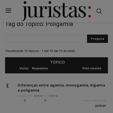
Tag do Tópico: Poligamia
Visualizando 10 tópicos - 1 até 10 (de 10 do total)
TÓPICO
Vozes
Respostas
Post recente
Diferenças entre agamia, monogamia, bigamia
e poligamia
Iniciado por:
Juristas
em:
Cultura
0
0
2 anos, 3 meses atrás
Juristas