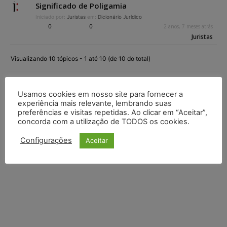
Significado de Poligamia
Iniciado por:
Juristas
em:
Dicionário Jurídico
0
0
2 anos, 7 meses atrás
Juristas
Visualizando 10 tópicos - 1 até 10 (de 10 do total)
Usamos cookies em nosso site para fornecer a
experiência mais relevante, lembrando suas
preferências e visitas repetidas. Ao clicar em “Aceitar”,
concorda com a utilização de TODOS os cookies.
Configurações
Aceitar