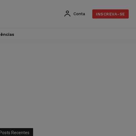
Conta
INSCREVA-SE
dências
Posts Recentes