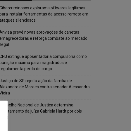
Cibercriminosos exploram softwares legítimos
para instalar ferramentas de acesso remoto em
ataques silenciosos
Anvisa prevê novas aprovações de canetas
emagrecedoras e reforça combate ao mercado
ilegal
CNJ extingue aposentadoria compulsória como
punição máxima para magistrados e
regulamenta perda do cargo
Justiça de SP rejeita ação da família de
Alexandre de Moraes contra senador Alessandro
Vieira
Conselho Nacional de Justiça determina
afastamento da juíza Gabriela Hardt por dois
anos