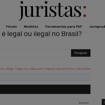
Fórum
Modelos
Ferramentas para PDF
Jurispru
legal ou ilegal no Brasil?
ento
,
Código
,
código civil
,
código penal
,
Poligamia
,
Sanções Penais
,
união estável
#345093