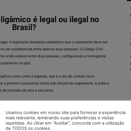
igâmico é legal ou ilegal no
Brasil?
legal. A legislação brasileira estabelece que o casamento deve ser
eve ser estabelecida entre apenas duas pessoas. O Código Civil
uma união estável entre duas pessoas, configurando a monogamia
 casamento no país.
tipifica como crime a bigamia, que é o ato de contrair novo
 o primeiro casamento tenha sido dissolvido legalmente. A prática
 de reclusão de dois a seis anos.
ia ou casamentos múltiplos simultâneos não são reconhecidos
ções penais no Brasil.
Usamos cookies em nosso site para fornecer a experiência
mais relevante, lembrando suas preferências e visitas
repetidas. Ao clicar em “Aceitar”, concorda com a utilização
de TODOS os cookies.