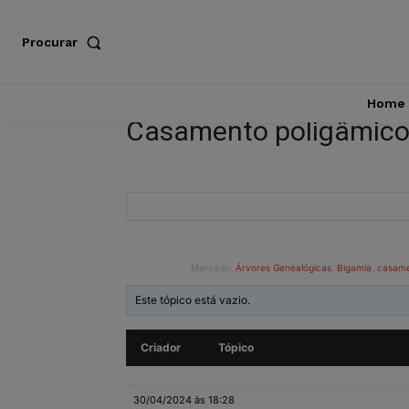
Procurar
Home
Casamento poligâmico é 
Marcado:
Árvores Genealógicas
,
Bigamia
,
casam
Este tópico está vazio.
Criador
Tópico
30/04/2024 às 18:28