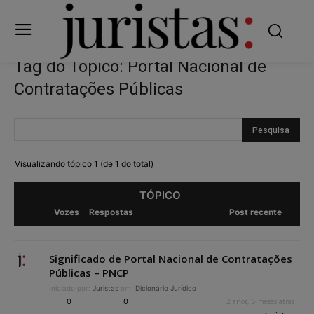
Tag do Tópico: Portal Nacional de
Contratações Públicas
Visualizando tópico 1 (de 1 do total)
TÓPICO
Vozes
Respostas
Post recente
Significado de Portal Nacional de Contratações
Públicas – PNCP
Iniciado por:
Juristas
em:
Dicionário Jurídico
0
0
2 anos, 5 meses atrás