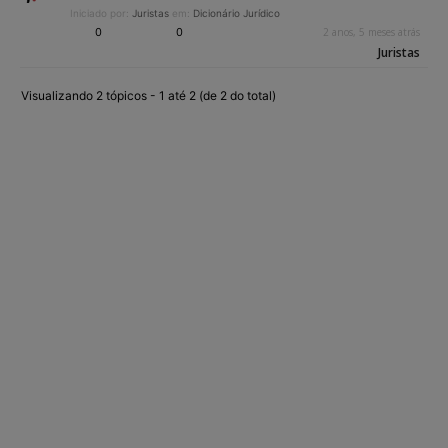
Iniciado por:
Juristas
em:
Dicionário Jurídico
0
0
2 anos, 5 meses atrás
Juristas
Visualizando 2 tópicos - 1 até 2 (de 2 do total)