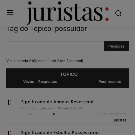
Tag do Tópico: possuidor
Visualizando 2 tópicos - 1 até 2 (de 2 do total)
TÓPICO
Vozes
Respostas
Post recente
Significado de Animus Revertendi
Iniciado por:
Juristas
em:
Dicionário Jurídico
0
0
2 anos, 4 meses atrás
Juristas
Significado de Esbulho Possessório