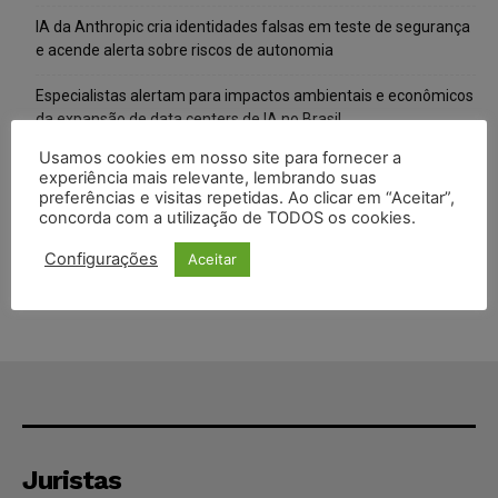
IA da Anthropic cria identidades falsas em teste de segurança
e acende alerta sobre riscos de autonomia
Especialistas alertam para impactos ambientais e econômicos
da expansão de data centers de IA no Brasil
Usamos cookies em nosso site para fornecer a
TSE reforça que sistemas das urnas eletrônicas tornam-se
experiência mais relevante, lembrando suas
invioláveis após assinatura digital e lacração
preferências e visitas repetidas. Ao clicar em “Aceitar”,
concorda com a utilização de TODOS os cookies.
STF inicia julgamento sobre constitucionalidade da proibição
dos jogos de azar no Brasil
Configurações
Aceitar
Juristas