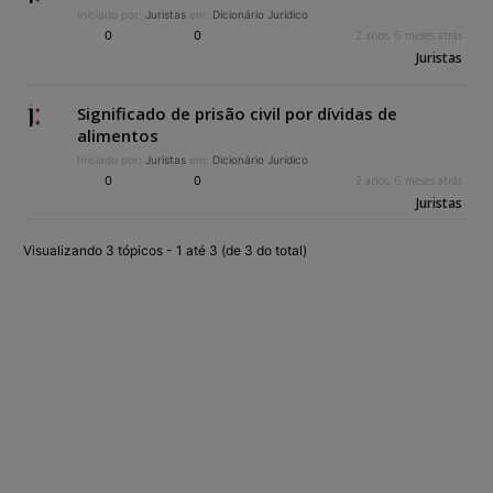
Iniciado por:
Juristas
em:
Dicionário Jurídico
0
0
2 anos, 6 meses atrás
Juristas
Significado de prisão civil por dívidas de
alimentos
Iniciado por:
Juristas
em:
Dicionário Jurídico
0
0
2 anos, 6 meses atrás
Juristas
Visualizando 3 tópicos - 1 até 3 (de 3 do total)