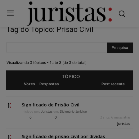
Tag do Tópico: Prisão Civil
Visualizando 3 tópicos - 1 até 3 (de 3 do total)
TÓPICO
Vozes
Respostas
Post recente
Significado de Prisão Civil
Iniciado por:
Juristas
em:
Dicionário Jurídico
0
0
2 anos, 6 meses atrás
Juristas
Significado de prisão civil por dívidas