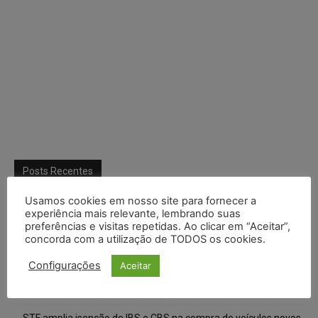
Posts Recentes
Usamos cookies em nosso site para fornecer a
Composição da taxa de juros
experiência mais relevante, lembrando suas
preferências e visitas repetidas. Ao clicar em “Aceitar”,
Meta é alvo de denúncia após anúncios com conteúdo sexual
concorda com a utilização de TODOS os cookies.
infantil gerado por IA circularem em suas plataformas
Configurações
Aceitar
Advogado preso por suspeita de matar o filho tem inscrição
suspensa pela OAB-TO
STF amplia isenção de IBS e CBS na compra de veículos novos