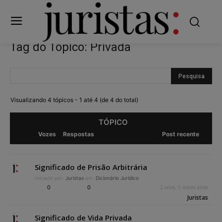
Tag do Tópico: Privada
Visualizando 4 tópicos - 1 até 4 (de 4 do total)
TÓPICO
Vozes
Respostas
Post recente
Significado de Prisão Arbitrária
Iniciado por:
Juristas
em:
Dicionário Jurídico
0
0
2 anos, 5 meses atrás
Juristas
Significado de Vida Privada