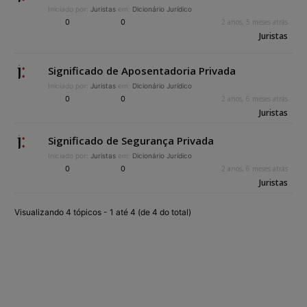
Iniciado por:
Juristas
em:
Dicionário Jurídico
0
0
2 anos, 5 meses atrás
Juristas
Significado de Aposentadoria Privada
Iniciado por:
Juristas
em:
Dicionário Jurídico
0
0
2 anos, 6 meses atrás
Juristas
Significado de Segurança Privada
Iniciado por:
Juristas
em:
Dicionário Jurídico
0
0
2 anos, 6 meses atrás
Juristas
Visualizando 4 tópicos - 1 até 4 (de 4 do total)