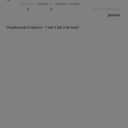
Iniciado por:
Juristas
em:
Dicionário Jurídico
0
0
2 anos, 4 meses atrás
Juristas
Visualizando 2 tópicos - 1 até 2 (de 2 do total)