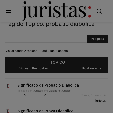
Tag do Tópico: probatio diabolica
Visualizando 2 tópicos - 1 até 2 (de 2 do total)
TÓPICO
Vozes
Respostas
Post recente
Significado de Probatio Diabolica
Iniciado por:
Juristas
em:
Dicionário Jurídico
0
0
2 anos, 4 meses atrás
Juristas
Significado de Prova Diabólica