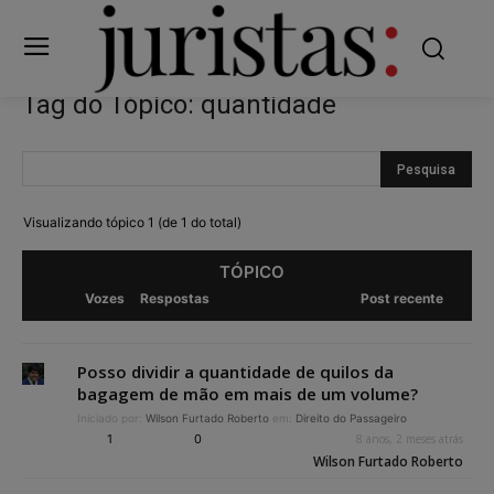
Tag do Tópico: quantidade
Visualizando tópico 1 (de 1 do total)
TÓPICO
Vozes
Respostas
Post recente
Posso dividir a quantidade de quilos da
bagagem de mão em mais de um volume?
Iniciado por:
Wilson Furtado Roberto
em:
Direito do Passageiro
1
0
8 anos, 2 meses atrás
Wilson Furtado Roberto