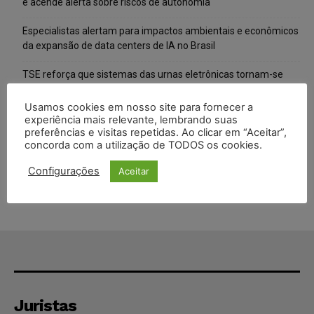
e acende alerta sobre riscos de autonomia
Especialistas alertam para impactos ambientais e econômicos
da expansão de data centers de IA no Brasil
TSE reforça que sistemas das urnas eletrônicas tornam-se
invioláveis após assinatura digital e lacração
Usamos cookies em nosso site para fornecer a
STF inicia julgamento sobre constitucionalidade da proibição
experiência mais relevante, lembrando suas
preferências e visitas repetidas. Ao clicar em “Aceitar”,
dos jogos de azar no Brasil
concorda com a utilização de TODOS os cookies.
Projeto proíbe venda de vapes para nascidos a partir de 2009
Configurações
Aceitar
Juristas