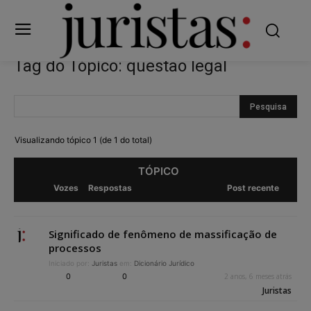
Tag do Tópico: questão legal
Visualizando tópico 1 (de 1 do total)
TÓPICO
Vozes
Respostas
Post recente
Significado de fenômeno de massificação de
processos
Iniciado por:
Juristas
em:
Dicionário Jurídico
0
0
2 anos, 6 meses atrás
Juristas