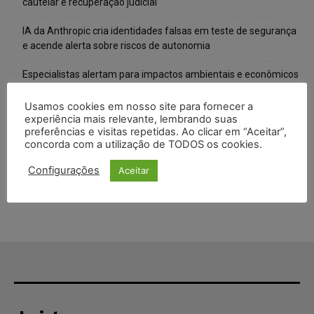
cautelar e recuperação judicial
IA da Anthropic cria identidades falsas em teste de segurança
e acende alerta sobre riscos de autonomia
Especialistas alertam para impactos ambientais e econômicos
da expansão de data centers de IA no Brasil
Usamos cookies em nosso site para fornecer a
TSE reforça que sistemas das urnas eletrônicas tornam-se
experiência mais relevante, lembrando suas
preferências e visitas repetidas. Ao clicar em “Aceitar”,
invioláveis após assinatura digital e lacração
concorda com a utilização de TODOS os cookies.
STF inicia julgamento sobre constitucionalidade da proibição
Configurações
Aceitar
dos jogos de azar no Brasil