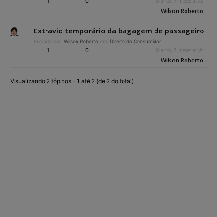
1
0
8 anos, 7 meses atrás
Wilson Roberto
Extravio temporário da bagagem de passageiro
Iniciado por:
Wilson Roberto
em:
Direito do Consumidor
1
0
8 anos, 7 meses atrás
Wilson Roberto
Visualizando 2 tópicos - 1 até 2 (de 2 do total)