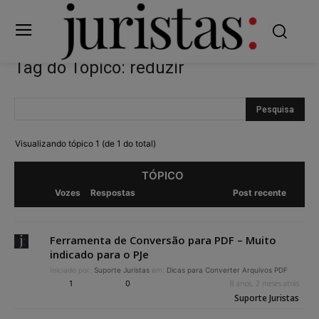
Tag do Tópico: reduzir
Visualizando tópico 1 (de 1 do total)
TÓPICO
Vozes
Respostas
Post recente
Ferramenta de Conversão para PDF – Muito
indicado para o PJe
Iniciado por:
Suporte Juristas
em:
Dicas para Converter Arquivos PDF
1
0
8 anos, 2 meses atrás
Suporte Juristas