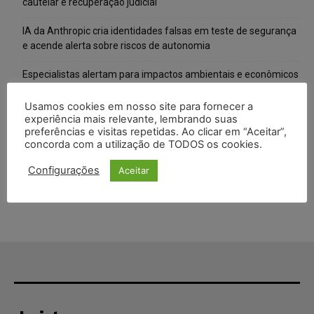
cautelar e recuperação judicial
IA da Anthropic cria identidades falsas em teste de segurança
e acende alerta sobre riscos de autonomia
Especialistas alertam para impactos ambientais e econômicos
da expansão de data centers de IA no Brasil
Usamos cookies em nosso site para fornecer a
TSE reforça que sistemas das urnas eletrônicas tornam-se
experiência mais relevante, lembrando suas
preferências e visitas repetidas. Ao clicar em “Aceitar”,
invioláveis após assinatura digital e lacração
concorda com a utilização de TODOS os cookies.
STF inicia julgamento sobre constitucionalidade da proibição
Configurações
Aceitar
dos jogos de azar no Brasil