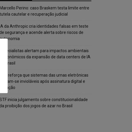
Marcello Perino: caso Braskem testa limite entre
tutela cautelar e recuperação judicial
IA da Anthropic cria identidades falsas em teste
de segurança e acende alerta sobre riscos de
autonomia
Especialistas alertam para impactos ambientais
e econômicos da expansão de data centers de IA
no Brasil
TSE reforça que sistemas das urnas eletrônicas
tornam-se invioláveis após assinatura digital e
lacração
STF inicia julgamento sobre constitucionalidade
da proibição dos jogos de azar no Brasil