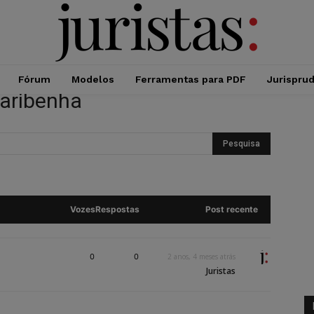
Fórum
Modelos
Ferramentas para PDF
Jurispru
caribenha
Vozes
Respostas
Post recente
0
0
2 anos, 4 meses atrás
Juristas