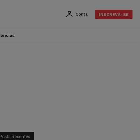
Conta
INSCREVA-SE
dências
Posts Recentes