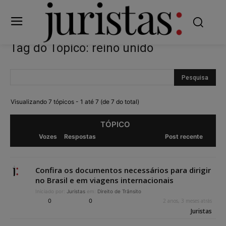
Tag do Tópico: reino unido
Visualizando 7 tópicos - 1 até 7 (de 7 do total)
TÓPICO
Vozes
Respostas
Post recente
Confira os documentos necessários para dirigir
no Brasil e em viagens internacionais
Iniciado por:
Juristas
em:
Direito de Trânsito
0
0
2 anos, 3 meses atrás
Juristas