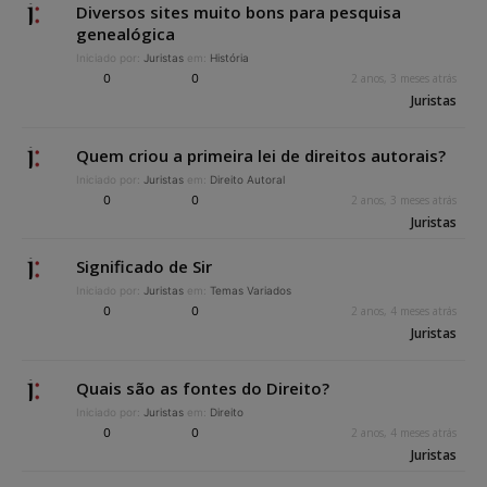
Diversos sites muito bons para pesquisa
genealógica
Iniciado por:
Juristas
em:
História
0
0
2 anos, 3 meses atrás
Juristas
Quem criou a primeira lei de direitos autorais?
Iniciado por:
Juristas
em:
Direito Autoral
0
0
2 anos, 3 meses atrás
Juristas
Significado de Sir
Iniciado por:
Juristas
em:
Temas Variados
0
0
2 anos, 4 meses atrás
Juristas
Quais são as fontes do Direito?
Iniciado por:
Juristas
em:
Direito
0
0
2 anos, 4 meses atrás
Juristas