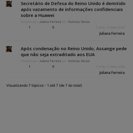
Secretário de Defesa do Reino Unido é demitido
após vazamento de informações confidenciais
sobre a Huawei
Iniciado por:
Juliana Ferreira
em:
Notícias Gerais
1
0
7 anos, 3 meses atrás
Juliana Ferreira
Após condenação no Reino Unido, Assange pede
que não seja extraditado aos EUA
Iniciado por:
Juliana Ferreira
em:
Notícias Gerais
1
0
7 anos, 3 meses atrás
Juliana Ferreira
Visualizando 7 tópicos - 1 até 7 (de 7 do total)