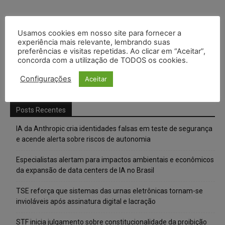
Usamos cookies em nosso site para fornecer a
experiência mais relevante, lembrando suas
preferências e visitas repetidas. Ao clicar em “Aceitar”,
concorda com a utilização de TODOS os cookies.
Configurações
Aceitar
Posts Recentes
IA da Anthropic cria identidades falsas em teste de segurança
e acende alerta sobre riscos de autonomia
Especialistas alertam para impactos ambientais e econômicos
da expansão de data centers de IA no Brasil
TSE reforça que sistemas das urnas eletrônicas tornam-se
invioláveis após assinatura digital e lacração
STF inicia julgamento sobre constitucionalidade da proibição