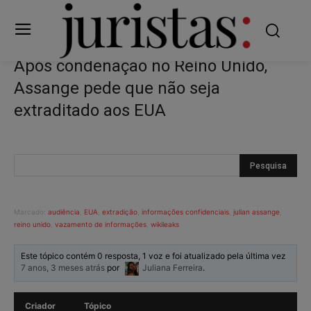
Após condenação no Reino Unido,
Assange pede que não seja
extraditado aos EUA
Marcado:
audiência
,
EUA
,
extradição
,
informações confidenciais
,
julian assange
,
reino unido
,
vazamento de informações
,
wikileaks
Este tópico contém 0 resposta, 1 voz e foi atualizado pela última vez
7 anos, 3 meses atrás
por
Juliana Ferreira
.
Criador
Tópico