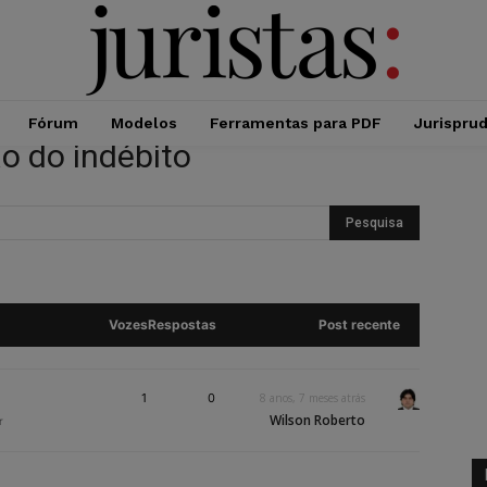
Fórum
Modelos
Ferramentas para PDF
Jurispru
ão do indébito
Vozes
Respostas
Post recente
1
0
8 anos, 7 meses atrás
Wilson Roberto
r