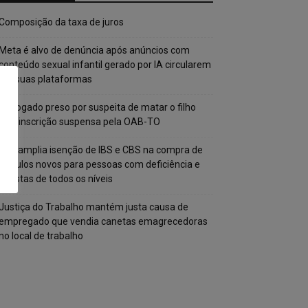
Composição da taxa de juros
Meta é alvo de denúncia após anúncios com
conteúdo sexual infantil gerado por IA circularem
em suas plataformas
Advogado preso por suspeita de matar o filho
tem inscrição suspensa pela OAB-TO
STF amplia isenção de IBS e CBS na compra de
veículos novos para pessoas com deficiência e
autistas de todos os níveis
Justiça do Trabalho mantém justa causa de
empregado que vendia canetas emagrecedoras
no local de trabalho