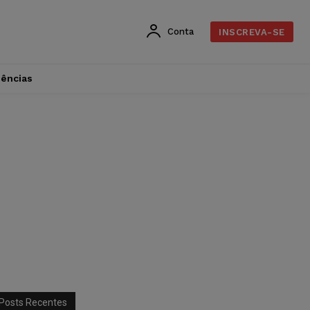
Conta
INSCREVA-SE
dências
Posts Recentes