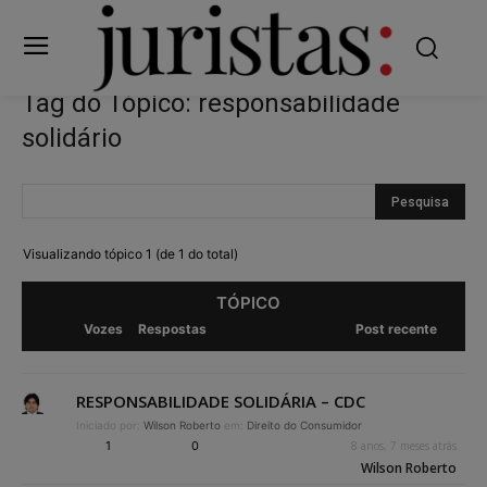
Tag do Tópico: responsabilidade
solidário
Visualizando tópico 1 (de 1 do total)
TÓPICO
Vozes
Respostas
Post recente
RESPONSABILIDADE SOLIDÁRIA – CDC
Iniciado por:
Wilson Roberto
em:
Direito do Consumidor
1
0
8 anos, 7 meses atrás
Wilson Roberto