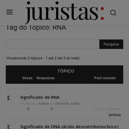
Tag do Tópico: RNA
Visualizando 2 tópicos - 1 até 2 (de 2 do total)
TÓPICO
Vozes
Respostas
Post recente
Significado de RNA
Iniciado por:
Juristas
em:
Dicionário Jurídico
0
0
2 anos, 6 meses atrás
Juristas
Significado de DNA (ácido desoxirribonucleico)