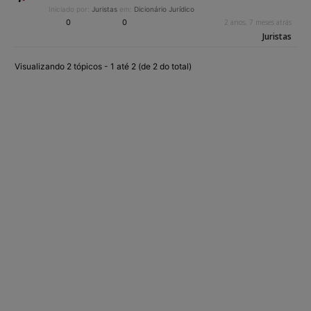
Iniciado por:
Juristas
em:
Dicionário Jurídico
0
0
2 anos, 7 meses atrás
Juristas
Visualizando 2 tópicos - 1 até 2 (de 2 do total)